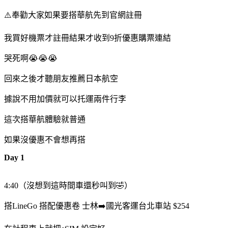
⚠️奉勸大家如果要搭華航先到官網註冊
我買好機票才註冊結果才收到9折優惠購票連結
哭死啊😭😭😭
回來之後才聽朋友推薦日本航空
據說不用加價就可以托運兩件行李
這次搭華航體驗就普通
如果沒優惠不會想再搭
Day 1
4:40（沒想到這時間車還秒叫到🤣）
搭LineGo 搭配優惠卷 士林➡️國光客運台北車站 $254