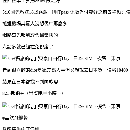
在計程車上就把eSIM 設定好
5:10國光客運1819路線 （用Tpass 免額外付費😍之前去場勘原價
抵達機場其實人沒想像中那麼多
網路事先報到取票還蠻快的
六點多就已經在免稅店了
看到很喜歡的dior墨鏡差點入手但又想說去日本買（價格18400
結果在日本都找不到同款😭
8:55起飛
✈️（實際晚半小時⋯）
#華航飛機餐
我選擇牛肉漢堡排