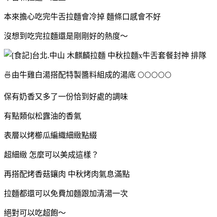
本來擔心吃完牛舌拉麵會冷掉 麵條口感會不好
沒想到吃完拉麵還是剛剛好的熱度～
🍜由牛雞白湯搭配特製醬料組成的湯底
🌕🌕🌕🌕🌕
保有奶香又多了一份恰到好處的調味
有點類似松露油的香氣
表層以烤櫛瓜編織細緻點綴
超細緻 怎麼可以美成這樣？
再搭配烤香菇鑲肉
中秋烤肉氣息滿點
拉麵都還可以免費加麵跟加清湯一次
絕對可以吃超飽～