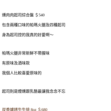
燻肉肉起司綜合盤 ＄540
包含兩種口味的帕瑪火腿及四種起司
身為起司控的我真的好愛啊～
帕瑪火腿非常新鮮不帶腥味
有原味及酒味款
我個人比較喜愛原味的
起司則是煙燻跟乳酪最讓我念念不忘
炭香爐烤牛牛排 8oz ＄680