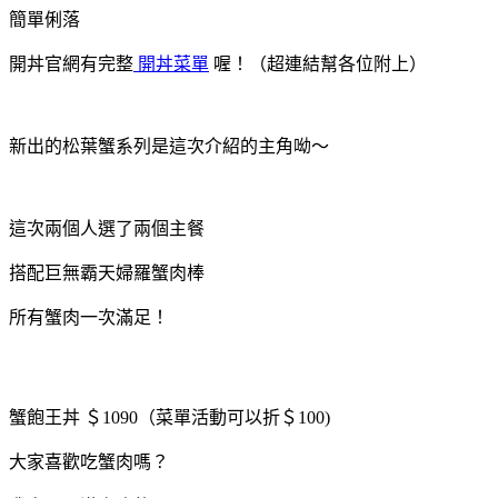
簡單俐落
開丼官網有完整
開丼菜單
喔！（超連結幫各位附上）
新出的松葉蟹系列是這次介紹的主角呦～
這次兩個人選了兩個主餐
搭配巨無霸天婦羅蟹肉棒
所有蟹肉一次滿足！
蟹飽王丼 ＄1090（菜單活動可以折＄100)
大家喜歡吃蟹肉嗎？