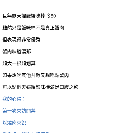
巨無霸天婦羅蟹味棒 ＄50
雖然只是蟹味棒不是真正蟹肉
但表現得非常優秀
蟹肉味道濃郁
超大一根超划算
如果想吃其他丼飯又想吃點蟹肉
可以點個天婦羅蟹味棒滿足口腹之慾
我的心得：
第一次來訪開丼
以燒肉來說