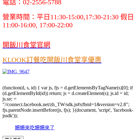
電話：02-2556-5788
營業時間：平日11:30-15:00,17:30-21:30 假日
11:00-16:00, 17:00-22:00
開飯川食堂官網
KLOOK訂餐吃開飯川食堂享優惠
(function(d, s, id) { var js, fjs = d.getElementsByTagName(s)[0]; if
(d.getElementById(id)) return; js = d.createElement(s); js.id = id;
js.src =
"//connect.facebook.net/zh_TW/sdk.js#xfbml=1&version=v2.8";
fjs.parentNode.insertBefore(js, fjs); }(document, 'script', 'facebook-
jssdk'));
姍姍來吃姍姍來了