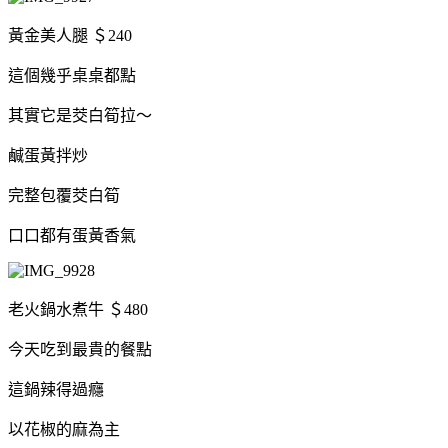
黃金美人腿 ＄240
這個幾乎桌桌都點
其實它是茭白筍拉～
鹹蛋黃拌炒
完整包覆茭白筍
口口都有蛋黃香氣
老火鍋水煮牛 ＄480
今天吃到最貴的餐點
這鍋辣得過癮
以花椒的麻為主