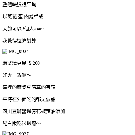
整體味道很平均
以蔥花 蛋 肉絲構成
大約可以3個人share
我覺得還算划算
麻婆燒豆腐 ＄260
好大一鍋啊～
這裡的麻婆豆腐真的有辣！
平時在外面吃的都是偏甜
四川豆瓣醬還有花椒辣油添加
配白飯吃很過癮～