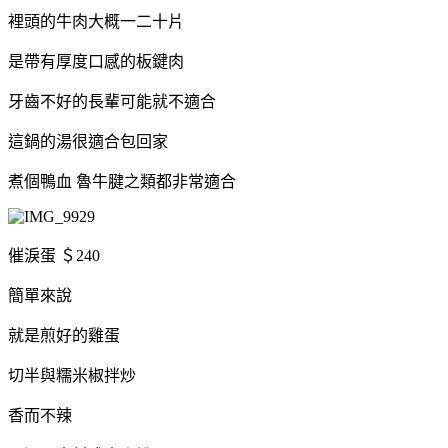
裡頭的牛肉大概一二十片
是帶有厚度口感的板鍵肉
牙齒不好的長輩可能就不適合
這鍋的湯很適合包回家
煮個鴨血 魯牛腱之類都非常適合
催淚蛋 ＄240
簡單來說
就是煎好的雞蛋
切半與糯米椒拌炒
香而不辣