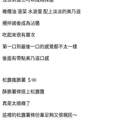
橄欖油 菠菜 水波蛋 配上淡淡的美乃滋
攪拌過後成為沾醬
吃起來很有層次
第一口到最後一口的感覺都不太一樣
後面有帶點美乃滋口感
松露瘋脆薯 ＄90
酥脆薯條搭上松露醬
真是太過癮了
這裡的松露薯條份量足夠又很親民～