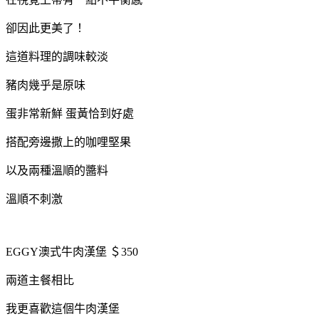
卻因此更美了！
這道料理的調味較淡
豬肉幾乎是原味
蛋非常新鮮 蛋黃恰到好處
搭配旁邊撒上的咖哩堅果
以及兩種溫順的醬料
溫順不刺激
EGGY澳式牛肉漢堡 ＄350
兩道主餐相比
我更喜歡這個牛肉漢堡