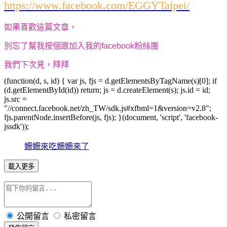
https://www.facebook.com/EGGYTaipei/
如果喜歡這篇文章，
別忘了幫我按個
跟加入我的facebook粉絲團
我們下次見，拜拜
(function(d, s, id) { var js, fjs = d.getElementsByTagName(s)[0]; if
(d.getElementById(id)) return; js = d.createElement(s); js.id = id;
js.src =
"//connect.facebook.net/zh_TW/sdk.js#xfbml=1&version=v2.8";
fjs.parentNode.insertBefore(js, fjs); }(document, 'script', 'facebook-
jssdk'));
姍姍來吃姍姍來了
載入更多
公開留言
私密留言