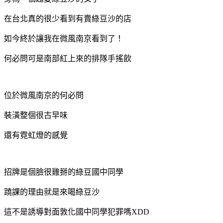
在台北真的很少看到有賣綠豆沙的店
如今終於讓我在微風南京看到了！
何必問可是南部紅上來的排隊手搖飲
位於微風南京的何必問
裝潢整個很古早味
還有霓虹燈的感覺
招牌是個臉很雞掰的綠豆國中同學
蹺課的理由就是來喝綠豆沙
這不是誘導對面敦化國中同學犯罪嗎XDD